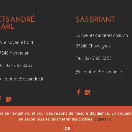
ETS ANDRÉ
SAS BRIANT
SARL
12 rue les carrières chauvin
A le noyer le froid
37240 Chaveignes
7240 Manthelan
Tel :
02 47 95 32 50
el :
02 47 92 80 37
@ :
contact@etsbriant.fr
 :
contact@etsandre.fr
ns de navigation, et pour des raisons de mesure d’audience. En cliquant 
en savoir plus et paramétrer les cookies
cliquez-ici
.
Plan du site
Mentions légales et Politique de confidentialité
OK