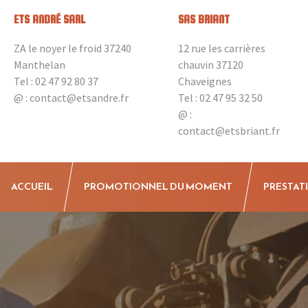
ETS ANDRÉ SARL
SAS BRIANT
ZA le noyer le froid 37240
12 rue les carrières
Manthelan
chauvin 37120
Tel :
02 47 92 80 37
Chaveignes
@ :
contact@etsandre.fr
Tel :
02 47 95 32 50
@ :
contact@etsbriant.fr
ACCUEIL
PROMOTIONNEL DU MOMENT
PRESTAT