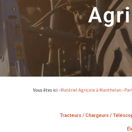
Agri
Vous êtes ici ›
Matériel Agricole à Manthelan
›
Par
Tracteurs / Chargeurs / Télésco
Él