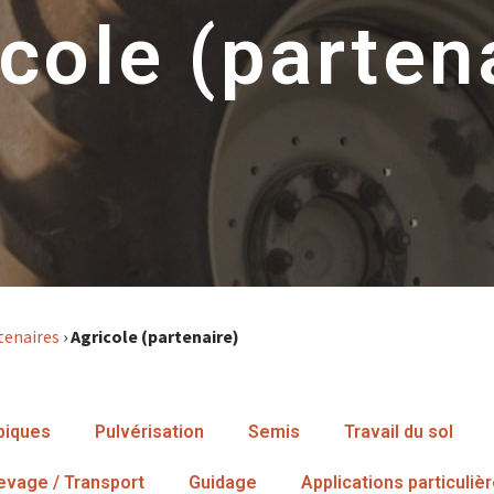
cole (parten
tenaires
›
Agricole (partenaire)
piques
Pulvérisation
Semis
Travail du sol
evage / Transport
Guidage
Applications particuliè