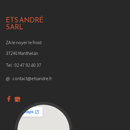
ETS ANDRÉ
SARL
ZA le noyer le froid
37240 Manthelan
Tel :
02 47 92 80 37
@ :
contact@etsandre.fr